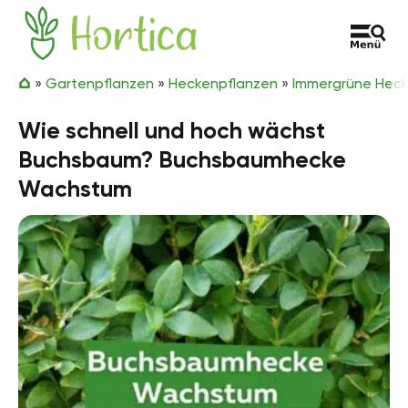
Zum Inhalt springen
Hortica
»
Gartenpflanzen
»
Heckenpflanzen
»
Immergrüne Hec
Wie schnell und hoch wächst
Buchsbaum? Buchsbaumhecke
Wachstum