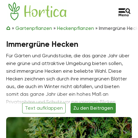
Zum Inhalt springen
Hortica
»
Gartenpflanzen
»
Heckenpflanzen
»
Immergrüne Hec
Immergrüne Hecken
Für Gärten und Grundstücke, die das ganze Jahr über
eine grüne und attraktive Umgebung bieten sollen,
sind immergrüne Hecken eine beliebte Wahl. Diese
Hecken zeichnen sich durch ihre immergrünen Blätter
aus, die auch im Winter nicht abfallen, und bieten
somit das ganze Jahr über ein hohes Maß an
Privatsphäre und Schutz vor neugierigen Blicken.
Text aufklappen
Zu den Beiträgen
Zu den Hauptvorteilen der Heckenpflanzen gehören
ihre zeitlose Eleganz und ihr gepflegtes Aussehen. Ob
Thuja, Buchsbaum oder Liguster – diese Pflanzen
behalten ihre Blätter und ihre Schönheit das ganze