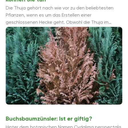
Die Thuja gehört nach wie vor zu den beliebtesten
Pflanzen, wenn es um das Erstellen einer
geschlossenen Hecke geht. Obwohl die Thuja im
Deutschen auch als Lebensbaum bezeichnet wird, ...
Buchsbaumzünsler: Ist er giftig?
Hinter dem botanischen Namen Cydalima perspectalis