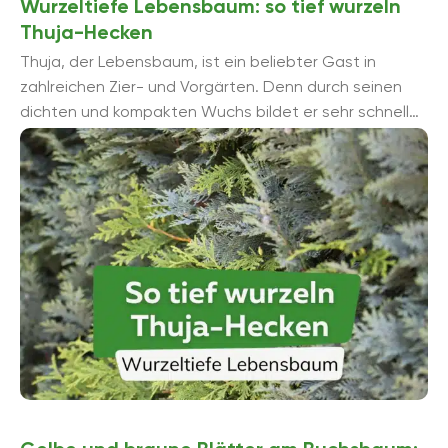
Wurzeltiefe Lebensbaum: so tief wurzeln
Thuja-Hecken
Thuja, der Lebensbaum, ist ein beliebter Gast in
zahlreichen Zier- und Vorgärten. Denn durch seinen
dichten und kompakten Wuchs bildet er sehr schnell
blickdichte Hecken oder lässt sich ...