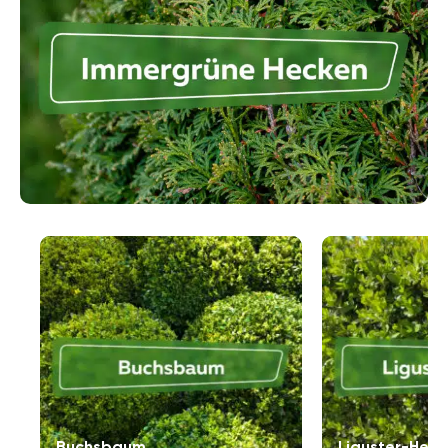
Jahr über. Dadurch wird der Garten auch in der kalten
Jahreszeit attraktiv gestaltet und wirkt warm und
einladend.
Immergrüne Hecken sind aber nicht nur ein
ästhetisches Element im Garten, sondern erfüllen
auch ganz praktische Aufgaben. Sie sind ideale
Sichtschutzelemente, die vor neugierigen Blicken
schützen und ein Gefühl der Abgeschiedenheit
vermitteln. Besonders in dicht besiedelten Gebieten
bilden sie eine natürliche Barriere gegen Straßenlärm
und unerwünschte Einblicke.
Buchsbaum
Liguster-Heck