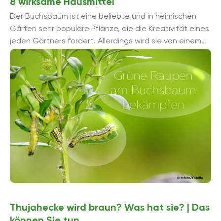
8 wirksame Hausmittel
Der Buchsbaum ist eine beliebte und in heimischen
Gärten sehr populäre Pflanze, die die Kreativität eines
jeden Gärtners fordert. Allerdings wird sie von einem
sehr gefräß...
Thujahecke wird braun? Was hat sie? | Das
können Sie tun