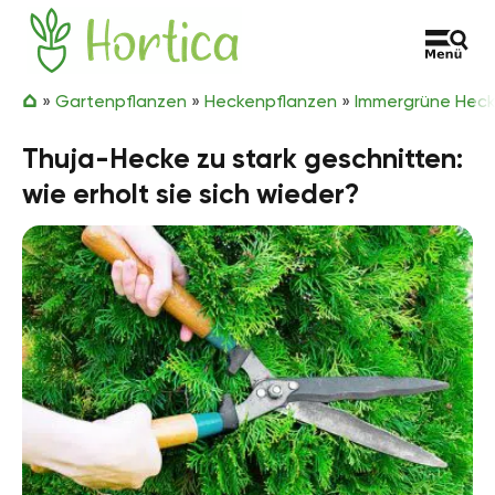
Zum Inhalt springen
Hortica
»
Gartenpflanzen
»
Heckenpflanzen
»
Immergrüne Hec
Thuja-Hecke zu stark geschnitten:
wie erholt sie sich wieder?