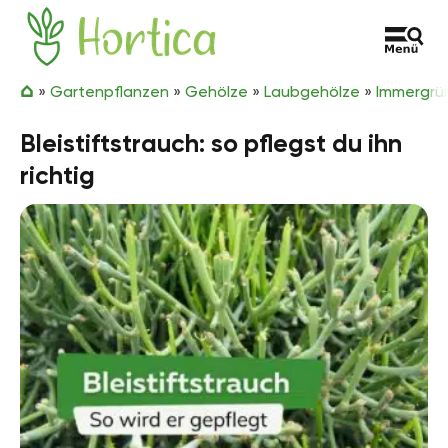
Zum Inhalt springen
Hortica
»
Gartenpflanzen
»
Gehölze
»
Laubgehölze
»
Immergrü
Bleistiftstrauch: so pflegst du ihn
richtig