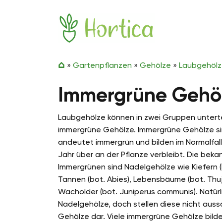
Zum Inhalt springen
Hortica
»
Gartenpflanzen
»
Gehölze
»
Laubgehöl
Immergrüne Gehö
Laubgehölze können in zwei Gruppen untert
immergrüne Gehölze. Immergrüne Gehölze si
andeutet immergrün und bilden im Normalfal
Jahr über an der Pflanze verbleibt. Die bek
Immergrünen sind Nadelgehölze wie Kiefern (bo
Tannen (bot. Abies), Lebensbäume (bot. Thu
Wacholder (bot. Juniperus communis). Natürl
Nadelgehölze, doch stellen diese nicht aussch
Gehölze dar. Viele immergrüne Gehölze bilde