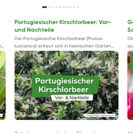
Portugiesischer Kirschlorbeer: Vor-
G
und Nachteile
S
Der Portugiesische Kirschlorbeer (Prunus
Ol
ie
lusitanica) erfreut sich in heimischen Gärten
au
wachsender Beliebtheit – und das nicht ohne
be
Grund. Mit seinen glänzenden, dunkelgrünen
Sc
Blättern, seiner dichten Wuchsform und ...
we