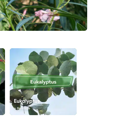
Eukalyptus
Kamelie
4 Beiträge
3 Beiträge