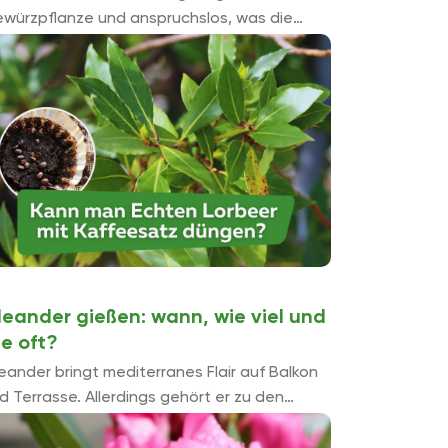
würzpflanze und anspruchslos, was die
ngung anbelangt. Kaffeesatz, der im
ushalt anfällt, können Sie zum Düngen von
htem ...
leander gießen: wann, wie viel und
ie oft?
eander bringt mediterranes Flair auf Balkon
d Terrasse. Allerdings gehört er zu den
ßerst durstigen Pflanzen. Insbesondere im
mmer ist sein Wasserbedarf sehr hoch und