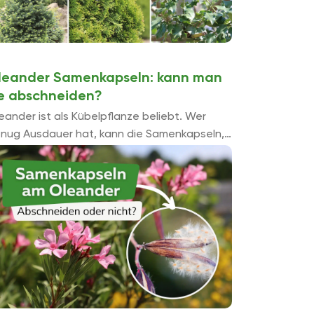
leander Samenkapseln: kann man
ie abschneiden?
eander ist als Kübelpflanze beliebt. Wer
nug Ausdauer hat, kann die Samenkapseln,
chdem der Oleander geblüht hat,
schneiden und aus den Samen neue
lanzen ziehen. Wir zeigen, wie ...