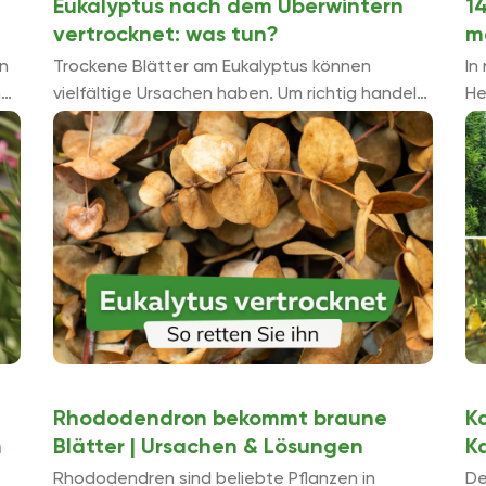
Eukalyptus nach dem Überwintern
1
vertrocknet: was tun?
m
n
Trockene Blätter am Eukalyptus können
In
n
vielfältige Ursachen haben. Um richtig handeln
He
zu können, müssen Sie diese erkennen. Lesen
Ga
Sie hier, was hilft, wenn Eukalyptus nach ...
im
pr
Rhododendron bekommt braune
K
n
Blätter | Ursachen & Lösungen
K
Rhododendren sind beliebte Pflanzen in
De