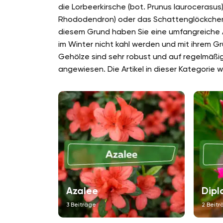
die Lorbeerkirsche (bot. Prunus laurocerasu
Rhododendron) oder das Schattenglöckchen (b
diesem Grund haben Sie eine umfangreiche 
im Winter nicht kahl werden und mit ihrem G
Gehölze sind sehr robust und auf regelmä
angewiesen. Die Artikel in dieser Kategorie 
Azalee
Dipl
3 Beiträge
2 Beitr