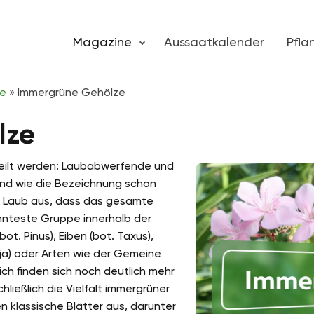
Magazine
Aussaatkalender
Pfl
ze
»
Immergrüne Gehölze
lze
eilt werden: Laubabwerfende und
nd wie die Bezeichnung schon
l Laub aus, dass das gesamte
annteste Gruppe innerhalb der
t. Pinus), Eiben (bot. Taxus),
ja) oder Arten wie der Gemeine
ich finden sich noch deutlich mehr
ließlich die Vielfalt immergrüner
n klassische Blätter aus, darunter