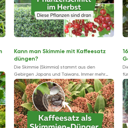
m
Kann man Skimmie mit Kaffeesatz
1
düngen?
G
Die Skimmie (Skimmia) stammt aus den
Di
Gebirgen Japans und Taiwans. Immer mehr
fü
Hobbygärtner erliegen dem Charme der
si
pflegeleichten Pflanze. Kann man die Skimmie
na
mit Kaffeesatz düngen?