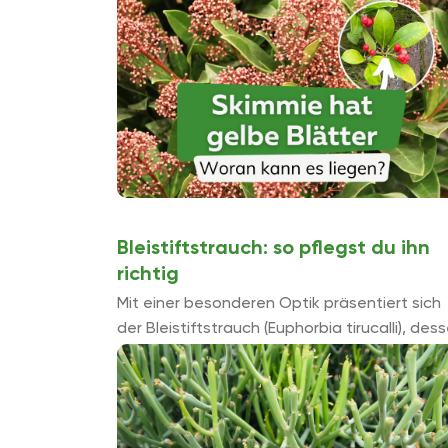
Pflegefehler. Daran kann es ...
Bleistiftstrauch: so pflegst du ihn
richtig
Mit einer besonderen Optik präsentiert sich
der Bleistiftstrauch (Euphorbia tirucalli), des
bleistiftartigen Sprossen die Blicke auf sich
ziehen. Damit das Wolfsmilchgewächs
prächtig gedeiht, sind Standort und Pflege ..