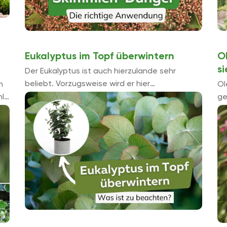
Eukalyptus im Topf überwintern
O
s
Der Eukalyptus ist auch hierzulande sehr
beliebt. Vorzugsweise wird er hier
n
Ol
hauptsächlich in großen Töpfen oder Kübeln
hl
ge
kultiviert. So kann er einfach und gut die kalte
na
...
ab
Pf