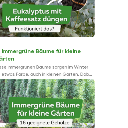
6 immergrüne Bäume für kleine
ärten
ese immergrünen Bäume sorgen im Winter
r etwas Farbe, auch in kleinen Gärten. Dabei
nd sie nicht nur dekorativ, sondern auch ein
türlicher Schattenspender und ...