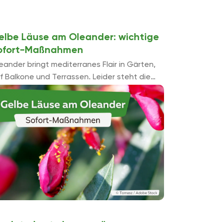
elbe Läuse am Oleander: wichtige
ofort-Maßnahmen
eander bringt mediterranes Flair in Gärten,
f Balkone und Terrassen. Leider steht die
liebte Kübelpflanze auch bei allerlei
hädlingen hoch im Kurs. Wir verraten Ihnen,
lche Sofort-Maß...