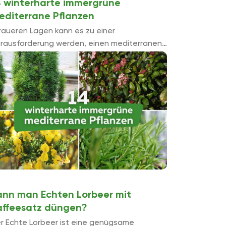
4 winterharte immergrüne
editerrane Pflanzen
 raueren Lagen kann es zu einer
rausforderung werden, einen mediterranen
rten zu gestalten. Es gibt jedoch einige
mergrüne mediterrane Pflanzen, die Frost
oblemlos überstehen oder nur ein wenig ...
ann man Echten Lorbeer mit
affeesatz düngen?
r Echte Lorbeer ist eine genügsame