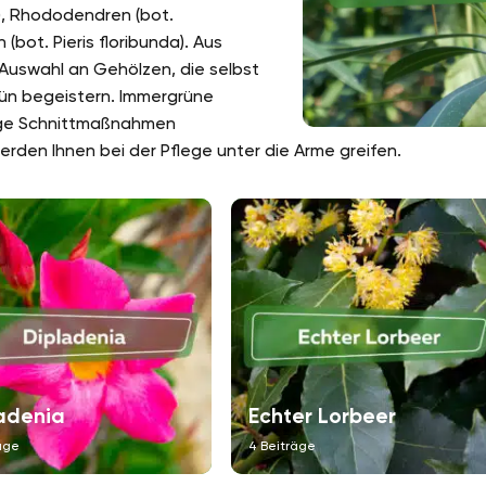
s), Rhododendren (bot.
ot. Pieris floribunda). Aus
Auswahl an Gehölzen, die selbst
rün begeistern. Immergrüne
ßige Schnittmaßnahmen
werden Ihnen bei der Pflege unter die Arme greifen.
adenia
Echter Lorbeer
äge
4 Beiträge