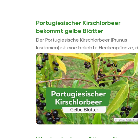
Portugiesischer Kirschlorbeer
bekommt gelbe Blätter
Der Portugiesische Kirschlorbeer (Prunus
lusitanica) ist eine beliebte Heckenpflanze, d
für ihr dichtes, immergrünes Laub geschätzt
wird. Verfärben sich die Blätter jedoch gelb,
deutet dies ...