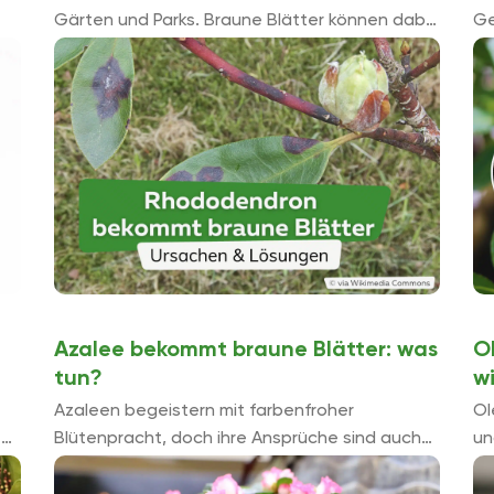
Gärten und Parks. Braune Blätter können dabei
Ge
das Gesamtbild des Rhododendron unschön
Dü
wirken lassen. Doch welche Ursachen sind
Ha
dafür verantwortlich? ...
Ec
Azalee bekommt braune Blätter: was
O
tun?
w
Azaleen begeistern mit farbenfroher
Ol
e
Blütenpracht, doch ihre Ansprüche sind auch
un
ie
nicht ohne. Schnell reagieren die empfindlichen
äu
f
Gewächse mit Blattverfärbungen oder
So