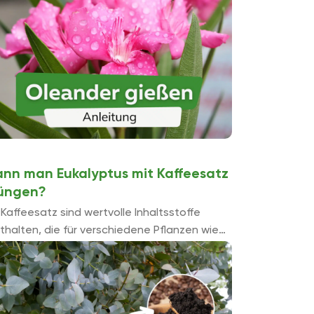
ch im Winterquartier ...
ann man Eukalyptus mit Kaffeesatz
üngen?
 Kaffeesatz sind wertvolle Inhaltsstoffe
thalten, die für verschiedene Pflanzen wie
m Eukalyptus wertvolle Nährstoffe
rstellen. Was alles beim Einsatz als Dünger
r das Myrtengewächs ...