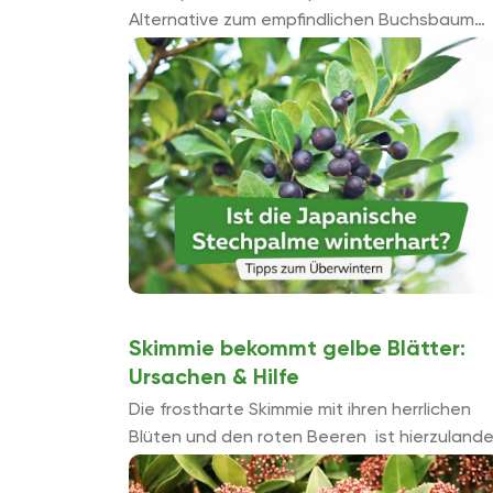
Alternative zum empfindlichen Buchsbaum
immer beliebter. Rein optisch ist sie ein
mindestens gleichwertiger Ersatz. Aber auch
die Japanische Stechpalme ist winterhart.
Skimmie bekommt gelbe Blätter:
Ursachen & Hilfe
Die frostharte Skimmie mit ihren herrlichen
Blüten und den roten Beeren ist hierzuland
eine sehr beliebte Winterschmuck-Pflanze. S
ist pflegeleicht, reagiert aber empfindlich au