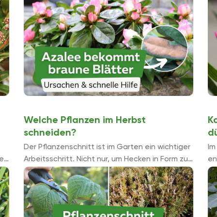
Blattverlust. Das sollten Sie tun, wenn ...
au
Welche Pflanzen im Herbst
K
schneiden?
d
Der Pflanzenschnitt ist im Garten ein wichtiger
Im
sen
Arbeitsschritt. Nicht nur, um Hecken in Form zu
en
halten, sondern auch, damit Obstgehölze
de
reiche Ernte bringen und Stauden blühfreudig
da
.
bleiben. Einige ...
fü