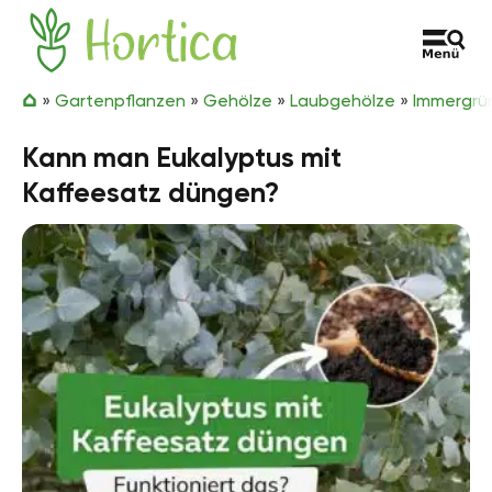
Zum Inhalt springen
Hortica
»
Gartenpflanzen
»
Gehölze
»
Laubgehölze
»
Immergrü
Kann man Eukalyptus mit
Kaffeesatz düngen?