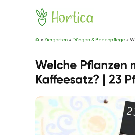
Zum Inhalt springen
Hortica
»
Ziergarten
»
Düngen & Bodenpflege
»
We
Welche Pflanzen 
Kaffeesatz? | 23 P