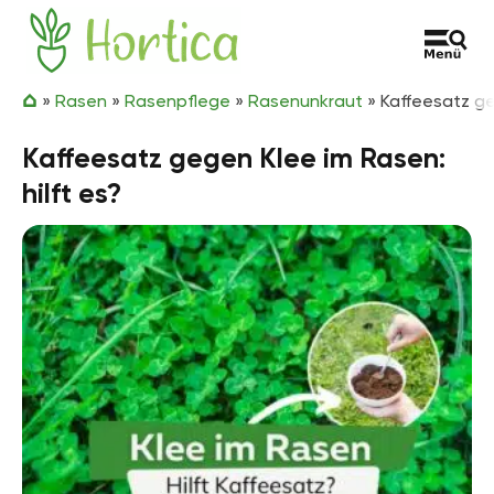
Zum Inhalt springen
Hortica
»
Rasen
»
Rasenpflege
»
Rasenunkraut
»
Kaffeesatz ge
Kaffeesatz gegen Klee im Rasen:
hilft es?