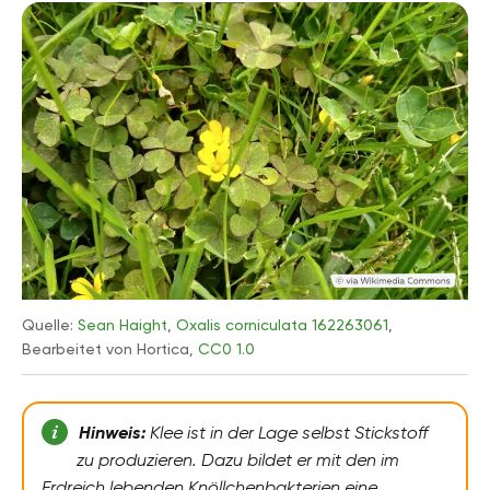
Quelle:
Sean Haight
,
Oxalis corniculata 162263061
,
Bearbeitet von Hortica,
CC0 1.0
Hinweis:
Klee ist in der Lage selbst Stickstoff
zu produzieren. Dazu bildet er mit den im
Erdreich lebenden Knöllchenbakterien eine