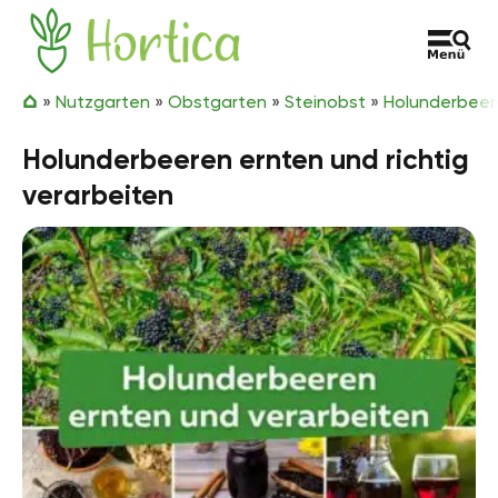
Zum Inhalt springen
Hortica
»
Nutzgarten
»
Obstgarten
»
Steinobst
»
Holunderbeer
Holunderbeeren ernten und richtig
verarbeiten