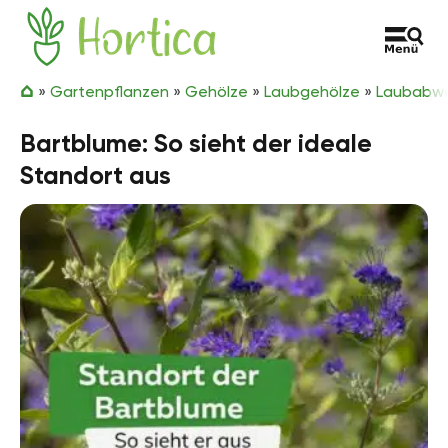
Zum Inhalt springen
Hortica
»
Gartenpflanzen
»
Gehölze
»
Laubgehölze
»
Laubabwe
Bartblume: So sieht der ideale
Standort aus