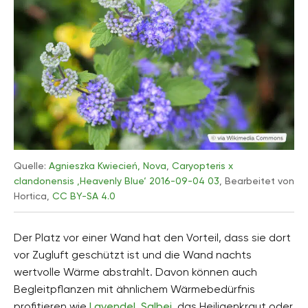
Quelle:
Agnieszka Kwiecień, Nova
,
Caryopteris x
clandonensis ‚Heavenly Blue‘ 2016-09-04 03
, Bearbeitet von
Hortica,
CC BY-SA 4.0
Der Platz vor einer Wand hat den Vorteil, dass sie dort
vor Zugluft geschützt ist und die Wand nachts
wertvolle Wärme abstrahlt. Davon können auch
Begleitpflanzen mit ähnlichem Wärmebedürfnis
profitieren wie
Lavendel
,
Salbei
, das Heiligenkraut oder