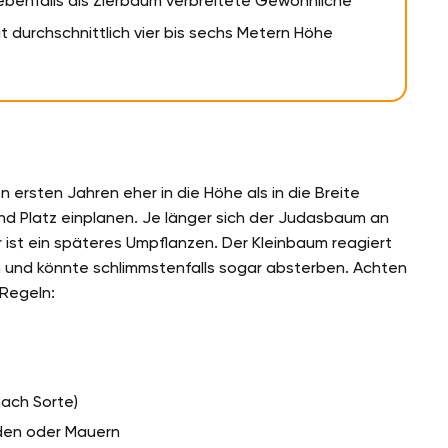
ebenfalls als Zierbaum verbreitete Gewöhnliche
t durchschnittlich vier bis sechs Metern Höhe
rsten Jahren eher in die Höhe als in die Breite
nd Platz einplanen. Je länger sich der Judasbaum an
 ist ein späteres Umpflanzen. Der Kleinbaum reagiert
 und könnte schlimmstenfalls sogar absterben. Achten
 Regeln:
nach Sorte)
den oder Mauern