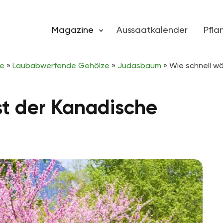
Magazine
Aussaatkalender
Pfl
ze
»
Laubabwerfende Gehölze
»
Judasbaum
»
Wie schnell w
st der Kanadische