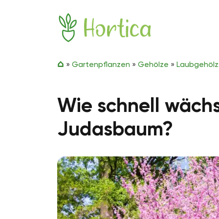
Zum Inhalt springen
Hortica
»
Gartenpflanzen
»
Gehölze
»
Laubgehöl
Wie schnell wäch
Judasbaum?