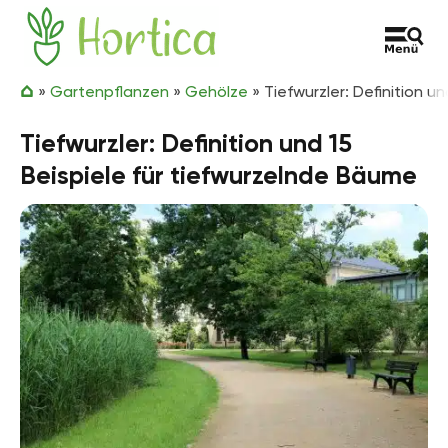
Zum Inhalt springen
Hortica
»
Gartenpflanzen
»
Gehölze
»
Tiefwurzler: Definition u
Tiefwurzler: Definition und 15
Beispiele für tiefwurzelnde Bäume