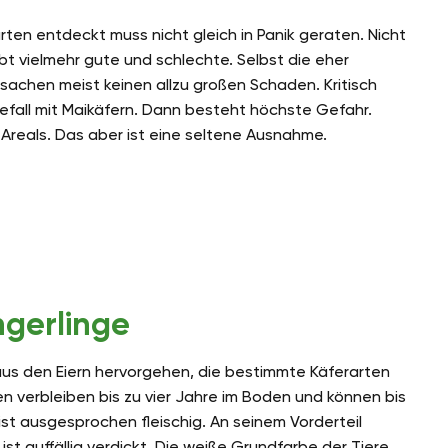
en entdeckt muss nicht gleich in Panik geraten. Nicht
gibt vielmehr gute und schlechte. Selbst die eher
sachen meist keinen allzu großen Schaden. Kritisch
efall mit Maikäfern. Dann besteht höchste Gefahr.
Areals. Das aber ist eine seltene Ausnahme.
ngerlinge
aus den Eiern hervorgehen, die bestimmte Käferarten
n verbleiben bis zu vier Jahre im Boden und können bis
ist ausgesprochen fleischig. An seinem Vorderteil
ist auffällig verdickt. Die weiße Grundfarbe der Tiere