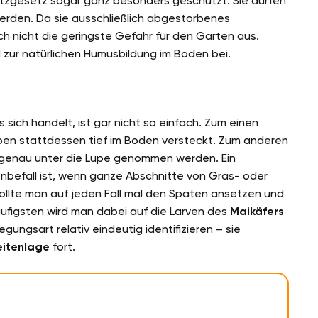
zgesetz sogar ganz besonders geschützt. Sie dürfen
werden. Da sie ausschließlich abgestorbenes
ch nicht die geringste Gefahr für den Garten aus.
 zur natürlichen Humusbildung im Boden bei.
 sich handelt, ist gar nicht so einfach. Zum einen
iben stattdessen tief im Boden versteckt. Zum anderen
r genau unter die Lupe genommen werden. Ein
enbefall ist, wenn ganze Abschnitte von Gras- oder
llte man auf jeden Fall mal den Spaten ansetzen und
häufigsten wird man dabei auf die Larven des
Maikäfers
egungsart relativ eindeutig identifizieren – sie
eitenlage
fort.