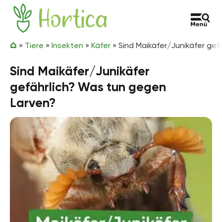
Zum Inhalt springen
Hortica
»
Tiere
»
Insekten
»
Käfer
»
Sind Maikäfer/Junikäfer gef
Sind Maikäfer/Junikäfer
gefährlich? Was tun gegen
Larven?