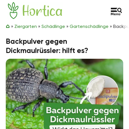
Zum Inhalt springen
Hortica
»
Ziergarten
»
Schädlinge
»
Gartenschädlinge
»
Backpul
Backpulver gegen
Dickmaulrüssler: hilft es?