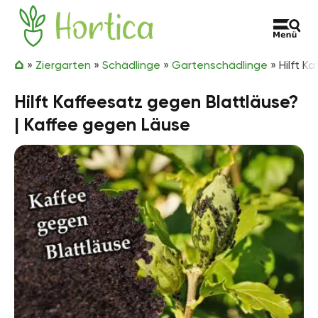
Zum Inhalt springen
Hortica
»
Ziergarten
»
Schädlinge
»
Gartenschädlinge
»
Hilft K
Hilft Kaffeesatz gegen Blattläuse?
| Kaffee gegen Läuse