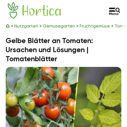
Zum Inhalt springen
Hortica
»
Nutzgarten
»
Gemüsegarten
»
Fruchtgemüse
»
Toma
Gelbe Blätter an Tomaten:
Ursachen und Lösungen |
Tomatenblätter