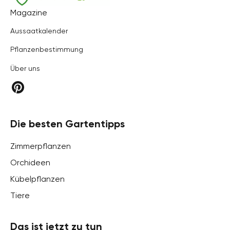
Hortica
Magazine
Aussaatkalender
Pflanzenbestimmung
Über uns
Die besten Gartentipps
Zimmerpflanzen
Orchideen
Kübelpflanzen
Tiere
Das ist jetzt zu tun