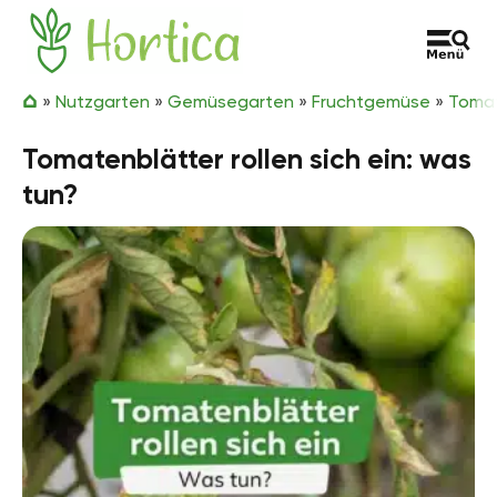
Zum Inhalt springen
Hortica
»
Nutzgarten
»
Gemüsegarten
»
Fruchtgemüse
»
Toma
Tomatenblätter rollen sich ein: was
tun?