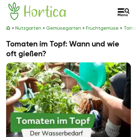
Zum Inhalt springen
Hortica
»
Nutzgarten
»
Gemüsegarten
»
Fruchtgemüse
»
Toma
Tomaten im Topf: Wann und wie
oft gießen?