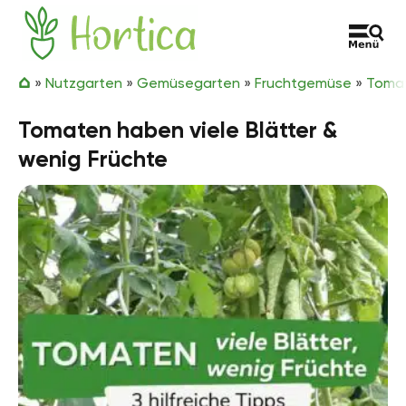
Zum Inhalt springen
Hortica
»
Nutzgarten
»
Gemüsegarten
»
Fruchtgemüse
»
Toma
Tomaten haben viele Blätter &
wenig Früchte