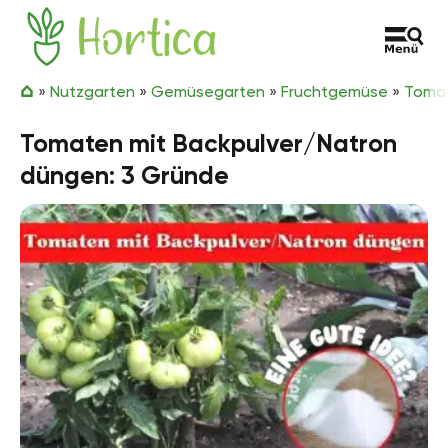
Zum Inhalt springen
Hortica
»
Nutzgarten
»
Gemüsegarten
»
Fruchtgemüse
»
Toma
Tomaten mit Backpulver/Natron
düngen: 3 Gründe