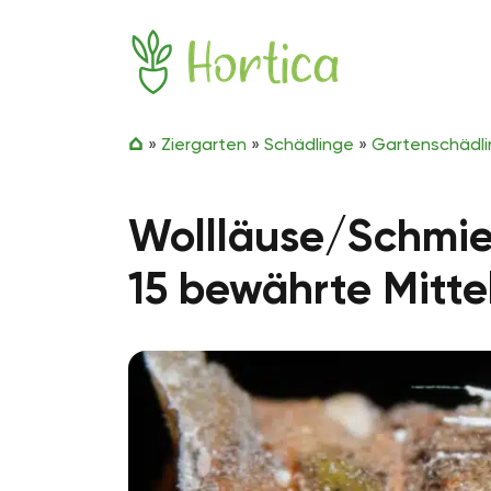
Zum Inhalt springen
Hortica
»
Ziergarten
»
Schädlinge
»
Gartenschädl
Wollläuse/Schmie
15 bewährte Mitte