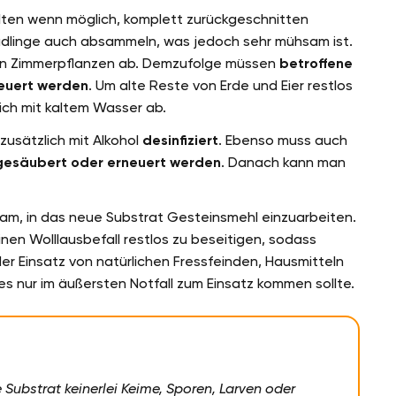
llten wenn möglich, komplett zurückgeschnitten
ädlinge auch absammeln, was jedoch sehr mühsam ist.
 von Zimmerpflanzen ab. Demzufolge müssen
betroffene
euert werden
. Um alte Reste von Erde und Eier restlos
ich mit kaltem Wasser ab.
zusätzlich mit Alkohol
desinfiziert
. Ebenso muss auch
gesäubert oder erneuert werden
. Danach kann man
tsam, in das neue Substrat Gesteinsmehl einzuarbeiten.
nen Wolllausbefall restlos zu beseitigen, sodass
der Einsatz von natürlichen Fressfeinden, Hausmitteln
es nur im äußersten Notfall zum Einsatz kommen sollte.
Substrat keinerlei Keime, Sporen, Larven oder