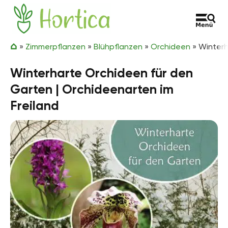
Zum Inhalt springen
Hortica
»
Zimmerpflanzen
»
Blühpflanzen
»
Orchideen
»
Winterh
Winterharte Orchideen für den
Garten | Orchideenarten im
Freiland