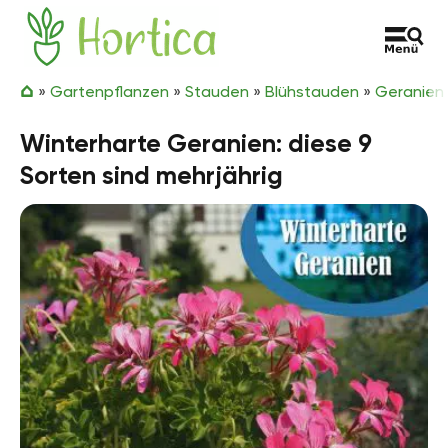
Zum Inhalt springen
Hortica
»
Gartenpflanzen
»
Stauden
»
Blühstauden
»
Geranien
Winterharte Geranien: diese 9
Sorten sind mehrjährig