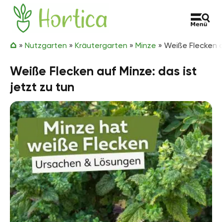
Zum Inhalt springen
Hortica
»
Nutzgarten
»
Kräutergarten
»
Minze
»
Weiße Flecken a
Weiße Flecken auf Minze: das ist
jetzt zu tun