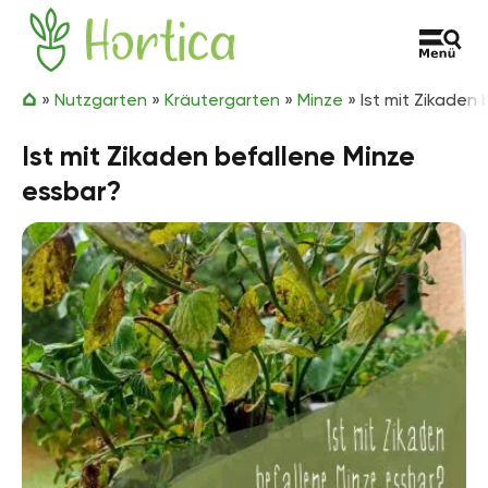
Zum Inhalt springen
Hortica
»
Nutzgarten
»
Kräutergarten
»
Minze
»
Ist mit Zikaden
Ist mit Zikaden befallene Minze
essbar?