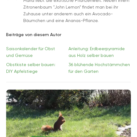
Maria liebt die exotische Pflanzenwelt. Neben ihrem
Zitronenbaum "John Lemon" findet man bei ihr
Zuhause unter anderem auch ein Avocado-
Bäumchen und eine Ananas-Pflanze.
Beiträge von diesem Autor
Saisonkalender für Obst
Anleitung: Erdbeerpyramide
und Gemüse
aus Holz selber bauen
Obstkiste selber bauen:
36 blühende Hochstämmchen
DIY Apfelstiege
für den Garten