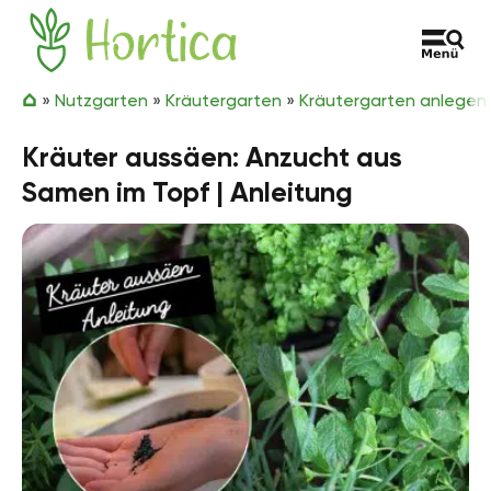
Zum Inhalt springen
Hortica
»
Nutzgarten
»
Kräutergarten
»
Kräutergarten anlegen
Kräuter aussäen: Anzucht aus
Samen im Topf | Anleitung