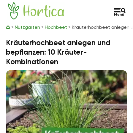
Zum Inhalt springen
Hortica
»
Nutzgarten
»
Hochbeet
»
Kräuterhochbeet anlegen u
Kräuterhochbeet anlegen und
bepflanzen: 10 Kräuter-
Kombinationen