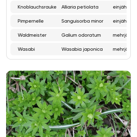
Knoblauchsrauke
Alliaria petiolata
einjährig,
Pimpernelle
Sanguisorba minor
einjährig,
Waldmeister
Galium odoratum
mehrjährig
Wasabi
Wasabia japonica
mehrjährig