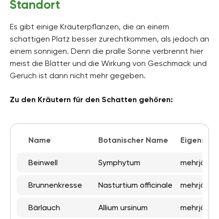
Standort
Es gibt einige Kräuterpflanzen, die an einem
schattigen Platz besser zurechtkommen, als jedoch an
einem sonnigen. Denn die pralle Sonne verbrennt hier
meist die Blätter und die Wirkung von Geschmack und
Geruch ist dann nicht mehr gegeben.
Zu den Kräutern für den Schatten gehören:
Name
Botanischer Name
Eigenscha
Beinwell
Symphytum
mehrjährig
Brunnenkresse
Nasturtium officinale
mehrjährig
Bärlauch
Allium ursinum
mehrjährig