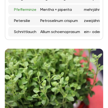
Pfefferminze
Mentha × piperita
mehrjährig
Petersilie
Petroselinum crispum
zweijährig
Schnittlauch
Allium schoenoprasum
ein- oder meh