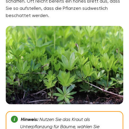
schaffen. Oft reicht bereits ein hohes Brett aus, dass
Pflanzenfamilien
Rötegewächse, Rubiaceae
Sie so aufstellen, dass die Pflanzen südwestlich
beschattet werden.
Pflanzenarten
Bodendecker
Gartenstil
Naturgarten, Parkanlage, Waldgarten
Hinweis:
Nutzen Sie das Kraut als
Unterpflanzung für Bäume, wählen Sie