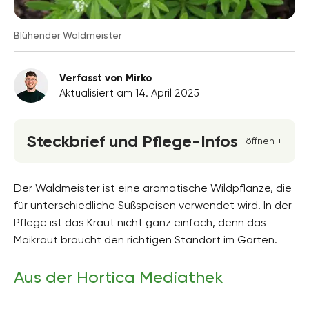
Blühender Waldmeister
Verfasst von Mirko
Aktualisiert am 14. April 2025
Steckbrief und Pflege-Infos
öffnen +
Blütenfarbe
weiss
Der Waldmeister ist eine aromatische Wildpflanze, die
für unterschiedliche Süßspeisen verwendet wird. In der
Standort
Pflege ist das Kraut nicht ganz einfach, denn das
Schatten, Halbschatten
Maikraut braucht den richtigen Standort im Garten.
Blütezeit
April, Mai, Juni
Aus der Hortica Mediathek
Wuchsform
mehrjährig, flachwüchsig