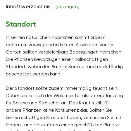
Inhaltsverzeichnis
[anzeigen]
Höhe
bis zu 50 Zentimeter hoch
Standort
Bodenart
lehmig
In seinen natürlichen Habitaten kommt Galium
odoratum vorwiegend in lichten Auwäldern vor. Im
Bodenfeuchte
mäßig feucht, frisch
Garten sollten vergleichbare Bedingungen herrschen.
Die Pflanzen bevorzugen einen halbschattigen
pH-Wert
Standort, wobei der Platz im Sommer auch vollständig
alkalisch
beschattet werden kann.
Kalkverträglichkeit
Kalktolerant
Der Standort sollte zudem immer mäßig feucht sein.
Daher bietet sich der Waldmeister als Unterpflanzung
Humus
für Bäume und Sträucher an. Das Kraut stellt für
humusreich
andere Pflanzen keine Konkurrenz dar. Sollten Sie
Giftig
keinen schattigen Standort haben, versuchen Sie mit
Nein
Rinden- und Holzstücken einen geschützten Platz zu