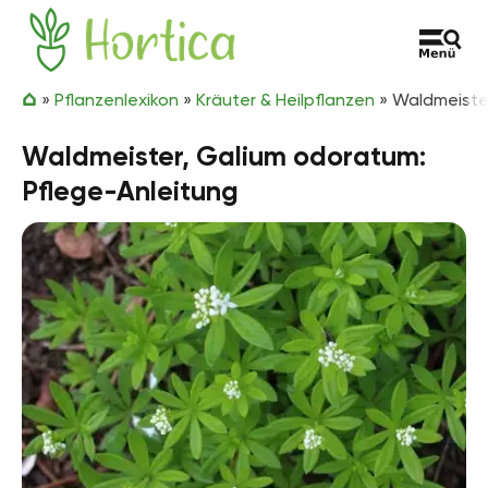
Zum Inhalt springen
Hortica
»
Pflanzenlexikon
»
Kräuter & Heilpflanzen
»
Waldmeister
Waldmeister, Galium odoratum:
Pflege-Anleitung