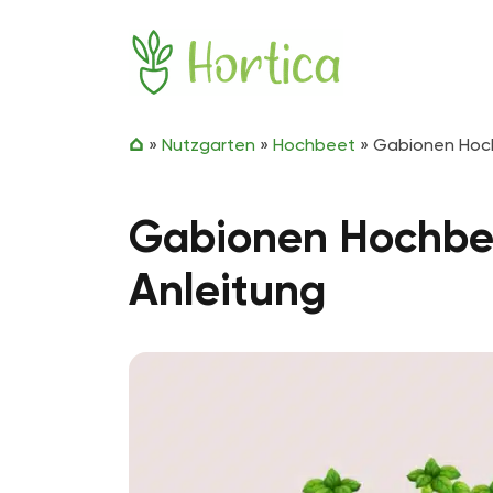
Zum Inhalt springen
Hortica
»
Nutzgarten
»
Hochbeet
»
Gabionen Hoch
Gabionen Hochbee
Anleitung