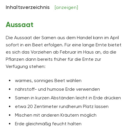
bis zu 60 Zentimeter hoch
Inhaltsverzeichnis
[anzeigen]
Bodenart
sandig, kiesig
Aussaat
Bodenfeuchte
mäßig feucht, frisch
Die Aussaat der Samen aus dem Handel kann im April
sofort in ein Beet erfolgen. Für eine lange Ernte bietet
pH-Wert
es sich das Vorziehen ab Februar im Haus an, da die
neutral, schwach sauer
Pflanzen dann bereits früher für die Ernte zur
Kalkverträglichkeit
Verfügung stehen:
Kalkintolerant
warmes, sonniges Beet wählen
Humus
humusreich
nährstoff- und humose Erde verwenden
Samen in kurzen Abständen leicht in Erde drücken
Giftig
Nein
etwa 20 Zentimeter rundherum Platz lassen
Mischen mit anderen Kräutern möglich
Pflanzenfamilien
Lippenblütler, Lamiaceae
Erde gleichmäßig feucht halten