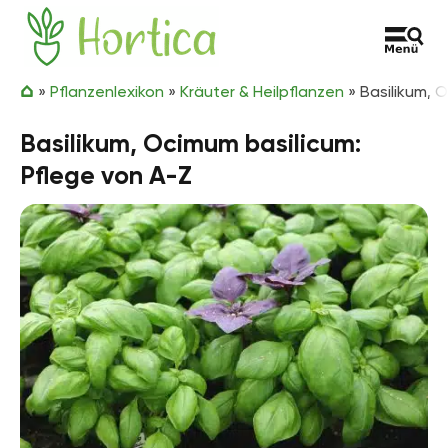
Zum Inhalt springen
Hortica
»
Pflanzenlexikon
»
Kräuter & Heilpflanzen
»
Basilikum, 
Basilikum, Ocimum basilicum:
Pflege von A-Z