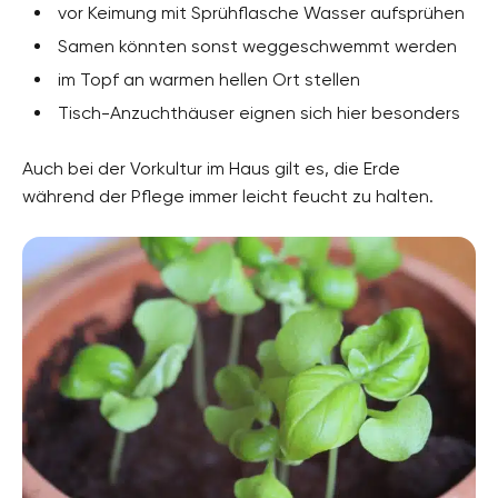
vor Keimung mit Sprühflasche Wasser aufsprühen
Pflanzenarten
Einjährige Pflanzen, Gewürzpflanzen, Heilkräuter,
Samen könnten sonst weggeschwemmt werden
Heilpflanzen, Küchenkräuter
im Topf an warmen hellen Ort stellen
Gartenstil
Tisch-Anzuchthäuser eignen sich hier besonders
Italienischer Garten, Selbstversorgergarten,
Terrassengarten, Topfgarten
Auch bei der Vorkultur im Haus gilt es, die Erde
während der Pflege immer leicht feucht zu halten.