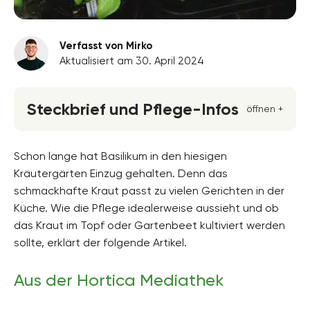
Verfasst von Mirko
Aktualisiert am 30. April 2024
Steckbrief und Pflege-Infos
öffnen +
Blütenfarbe
rosa, rot, weiss
Schon lange hat Basilikum in den hiesigen
Kräutergärten Einzug gehalten. Denn das
Standort
schmackhafte Kraut passt zu vielen Gerichten in der
Sonnig
Küche. Wie die Pflege idealerweise aussieht und ob
Blütezeit
das Kraut im Topf oder Gartenbeet kultiviert werden
Juni, Juli, August, September
sollte, erklärt der folgende Artikel.
Wuchsform
aufrecht, einjährig
Aus der Hortica Mediathek
Höhe