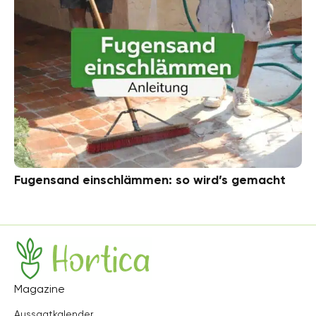
Fugensand einschlämmen: so wird’s gemacht
Hortica
Magazine
Aussaatkalender