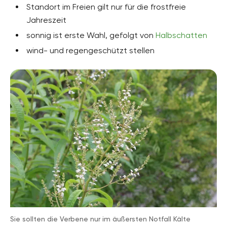
Eisenkrautgewächse, Verbenaceae
Standort im Freien gilt nur für die frostfreie
Jahreszeit
Pflanzenarten
Topfpflanzen, Kübelpflanzen, Heilpflanzen,
sonnig ist erste Wahl, gefolgt von
Halbschatten
Küchenkräuter
wind- und regengeschützt stellen
Gartenstil
Topfgarten, Apothekergarten
Sie sollten die Verbene nur im äußersten Notfall Kälte