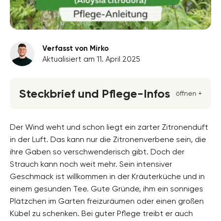
Verfasst von Mirko
Aktualisiert am 11. April 2025
Steckbrief und Pflege-Infos
öffnen +
Blütenfarbe
violett, weiss
Der Wind weht und schon liegt ein zarter Zitronenduft
in der Luft. Das kann nur die Zitronenverbene sein, die
Standort
ihre Gaben so verschwenderisch gibt. Doch der
Halbschatten, Sonnig
Strauch kann noch weit mehr. Sein intensiver
Blütezeit
Geschmack ist willkommen in der Kräuterküche und in
Juli, August
einem gesunden Tee. Gute Gründe, ihm ein sonniges
Plätzchen im Garten freizuräumen oder einen großen
Wuchsform
aufrecht, buschig, mehrjährig
Kübel zu schenken. Bei guter Pflege treibt er auch