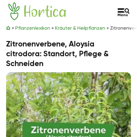
Zum Inhalt springen
Hortica
»
Pflanzenlexikon
»
Kräuter & Heilpflanzen
»
Zitronenver
Zitronenverbene, Aloysia
citrodora: Standort, Pflege &
Schneiden