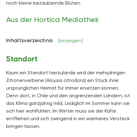
noch kleine bezaubernde Blüten.
Höhe
bis zu 3 m hoch
Aus der Hortica Mediathek
Bodenart
sandig, kiesig
Inhaltsverzeichnis
[anzeigen]
Bodenfeuchte
mäßig feucht
Standort
pH-Wert
neutral, schwach alkalisch
Kaum ein Standort hierzulande wird der mehrjährigen
Kalkverträglichkeit
Zitronenverbene (Aloysia citrodora) ein Stück ihrer
Kalkintolerant
ursprünglichen Heimat für immer ersetzen können.
Denn dort, in Chile und den angrenzenden Ländern, ist
Humus
humusreich
das Klima ganzjährig mild. Lediglich im Sommer kann sie
sich hier wohlfühlen. Im Winter muss sie der Kälte
Giftig
entfliehen und sich zwingend in ein wärmeres Versteck
Nein
bringen lassen.
Pflanzenfamilien