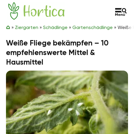
Zum Inhalt springen
Hortica
»
Ziergarten
»
Schädlinge
»
Gartenschädlinge
»
Weiße 
Weiße Fliege bekämpfen – 10
empfehlenswerte Mittel &
Hausmittel