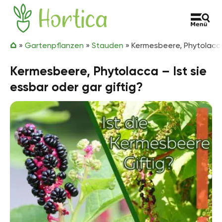
Zum Inhalt springen
Hortica
»
Gartenpflanzen
»
Stauden
»
Kermesbeere, Phytolacca 
Kermesbeere, Phytolacca – Ist sie
essbar oder gar giftig?