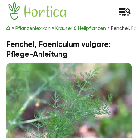
Zum Inhalt springen
Hortica
»
Pflanzenlexikon
»
Kräuter & Heilpflanzen
»
Fenchel, Fo
Fenchel, Foeniculum vulgare:
Pflege-Anleitung