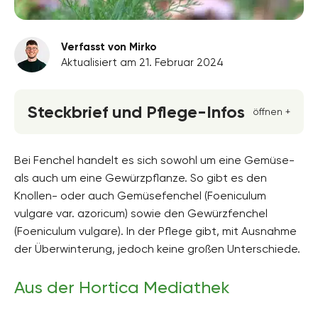
Verfasst von Mirko
Aktualisiert am 21. Februar 2024
Steckbrief und Pflege-Infos
öffnen +
Blütenfarbe
gelb
Bei Fenchel handelt es sich sowohl um eine Gemüse-
als auch um eine Gewürzpflanze. So gibt es den
Standort
Knollen- oder auch Gemüsefenchel (Foeniculum
Halbschatten, Absonnig, Sonnig
vulgare var. azoricum) sowie den Gewürzfenchel
Blütezeit
(Foeniculum vulgare). In der Pflege gibt, mit Ausnahme
Juli, August, September, Oktober
der Überwinterung, jedoch keine großen Unterschiede.
Wuchsform
aufrecht, buschig, mehrjährig
Aus der Hortica Mediathek
Höhe