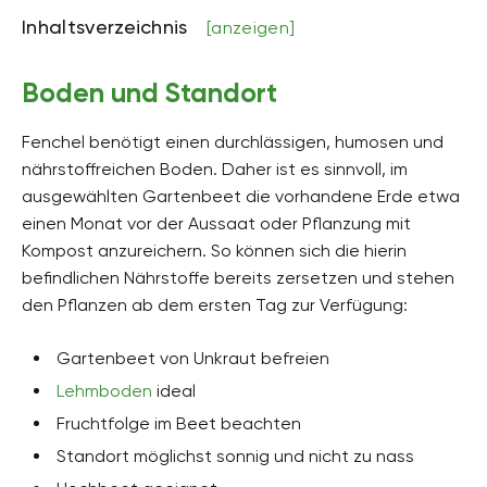
bis zu 200 Zentimeter hoch
Inhaltsverzeichnis
[anzeigen]
Bodenart
kiesig, tonig
Boden und Standort
Bodenfeuchte
mäßig feucht, frisch
Fenchel benötigt einen durchlässigen, humosen und
nährstoffreichen Boden. Daher ist es sinnvoll, im
pH-Wert
ausgewählten Gartenbeet die vorhandene Erde etwa
schwach sauer, alkalisch
einen Monat vor der Aussaat oder Pflanzung mit
Kalkverträglichkeit
Kompost anzureichern. So können sich die hierin
Kalkintolerant
befindlichen Nährstoffe bereits zersetzen und stehen
den Pflanzen ab dem ersten Tag zur Verfügung:
Humus
humusreich
Gartenbeet von Unkraut befreien
Giftig
Lehmboden
ideal
Nein
Fruchtfolge im Beet beachten
Pflanzenfamilien
Standort möglichst sonnig und nicht zu nass
Doldenblütler, Apiaceae