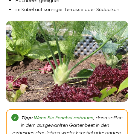
Hochbeet geeignet
Pflanzenarten
im Kübel auf sonniger Terrasse oder Südbalkon
Gewürzpflanzen, Heilpflanzen, Zweijährige
Pflanzen
Gartenstil
Apothekergarten, Bauerngarten, Blumengarten
Tipp:
Wenn Sie Fenchel anbauen
, dann sollten
in dem ausgewählten Gartenbeet in den
vorherigen drei Jahren weder Fenchel oder andere