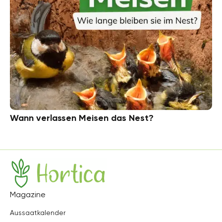
Wann verlassen Meisen das Nest?
Hortica
Magazine
Aussaatkalender