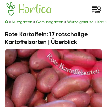
Zum Inhalt springen
Hortica
»
Nutzgarten
»
Gemüsegarten
»
Wurzelgemüse
»
Karto
Rote Kartoffeln: 17 rotschalige
Kartoffelsorten | Überblick