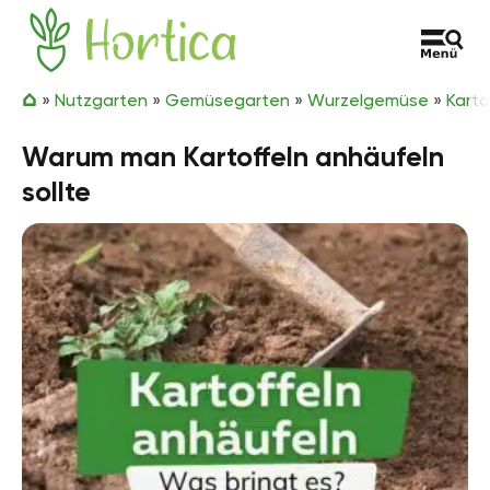
Zum Inhalt springen
Hortica
»
Nutzgarten
»
Gemüsegarten
»
Wurzelgemüse
»
Karto
Warum man Kartoffeln anhäufeln
sollte