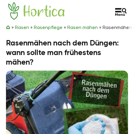
Zum Inhalt springen
Hortica
»
Rasen
»
Rasenpflege
»
Rasen mähen
»
Rasenmähen n
Rasenmähen nach dem Düngen:
wann sollte man frühestens
mähen?