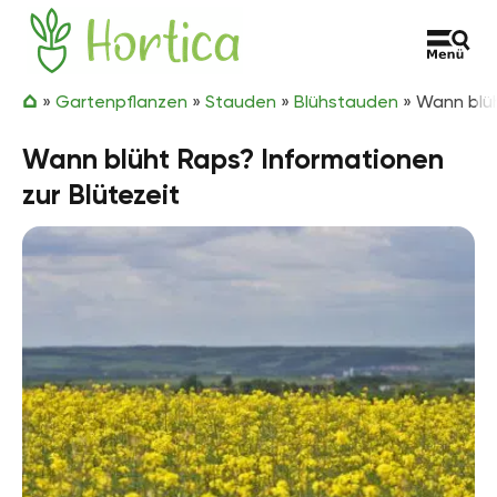
Zum Inhalt springen
Hortica
»
Gartenpflanzen
»
Stauden
»
Blühstauden
»
Wann blüh
Wann blüht Raps? Informationen
zur Blütezeit