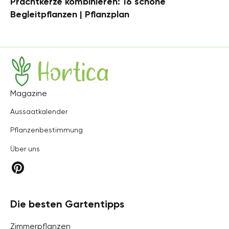
Prachtkerze kombinieren: 16 schöne
Begleitpflanzen | Pflanzplan
Hortica
Magazine
Aussaatkalender
Pflanzenbestimmung
Über uns
Die besten Gartentipps
Zimmerpflanzen