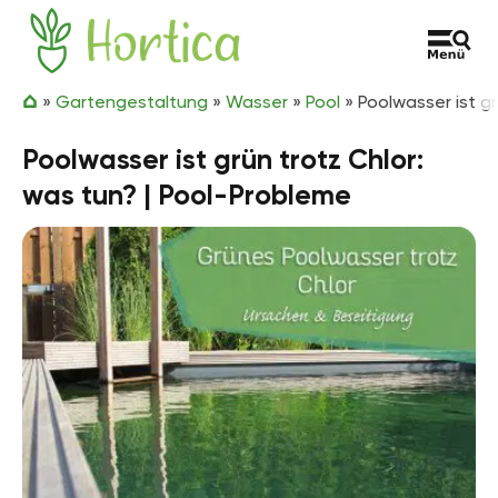
Zum Inhalt springen
Hortica
»
Gartengestaltung
»
Wasser
»
Pool
»
Poolwasser ist gr
Poolwasser ist grün trotz Chlor:
was tun? | Pool-Probleme