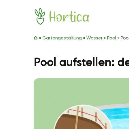
Zum Inhalt springen
Hortica
»
Gartengestaltung
»
Wasser
»
Pool
»
Poo
Pool aufstellen: 