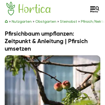
Zum Inhalt springen
Hortica
»
Nutzgarten
»
Obstgarten
»
Steinobst
»
Pfirsich/Nekta
Pfirsichbaum umpflanzen:
Zeitpunkt & Anleitung | Pfirsich
umsetzen