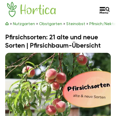
Zum Inhalt springen
Hortica
»
Nutzgarten
»
Obstgarten
»
Steinobst
»
Pfirsich/Nekta
Pfirsichsorten: 21 alte und neue
Sorten | Pfirsichbaum-Übersicht