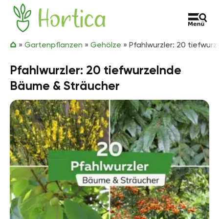
Zum Inhalt springen
Hortica
»
Gartenpflanzen
»
Gehölze
»
Pfahlwurzler: 20 tiefwu
Pfahlwurzler: 20 tiefwurzelnde
Bäume & Sträucher