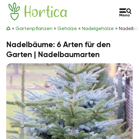
Zum Inhalt springen
Hortica
»
Gartenpflanzen
»
Gehölze
»
Nadelgehölze
»
Nadelbäu
Nadelbäume: 6 Arten für den
Garten | Nadelbaumarten