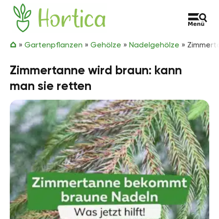
Zum Inhalt springen
Hortica
»
Gartenpflanzen
»
Gehölze
»
Nadelgehölze
»
Zimmerta
Zimmertanne wird braun: kann
man sie retten