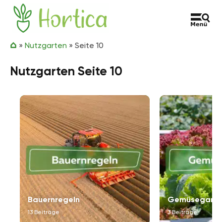
Zum Inhalt springen
Hortica
»
Nutzgarten
»
Seite 10
Nutzgarten Seite 10
Bauernregeln
Gemüsegarte
13 Beiträge
3 Beiträge