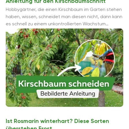
Anleitung für den Kirschbaumschnitt
Hobbygärtner, die einen Kirschbaum im Garten stehen
haben, wissen, schneidet man diesen nicht, dann kann
es schnell zu einem unkontrollierten Wachstum
kommen. Da Kirschbäume von Innen zum Verkahlen ...
Ist Rosmarin winterhart? Diese Sorten
überstehen Frost