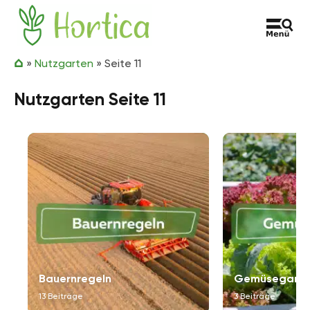
Zum Inhalt springen
Hortica
»
Nutzgarten
»
Seite 11
Nutzgarten Seite 11
Bauernregeln
Gemüsegarte
13 Beiträge
3 Beiträge